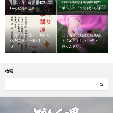
シズオカキロク-SHIZULO
バイ・シズオカ送料無料
G-の動画を追加
キャンペーンのお知らせ
12月10日（土）「凧作り
とうもんの動画総編集編
体験講座」開催のおしら
を追加しました。ぜひご
せ
覧ください。
検索