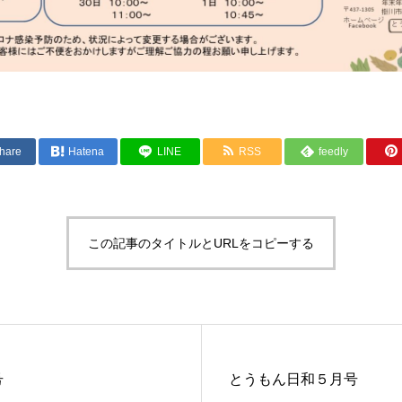
hare
Hatena
LINE
RSS
feedly
この記事のタイトルとURLをコピーする
号
とうもん日和５月号