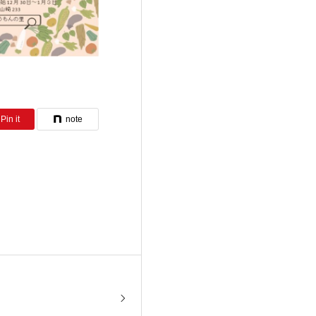
Pin it
note