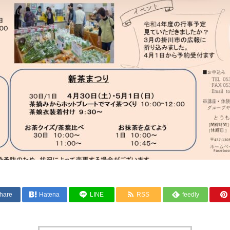
hare
Hatena
LINE
RSS
feedly