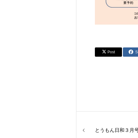
Post
S
とうもん日和３月