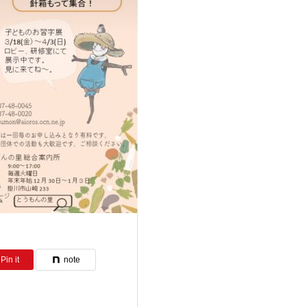
Pin it
note