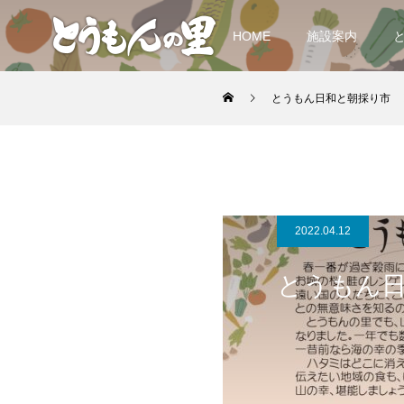
HOME
施設案内
とうもん日和と朝採り市
2022.04.12
とうもん日