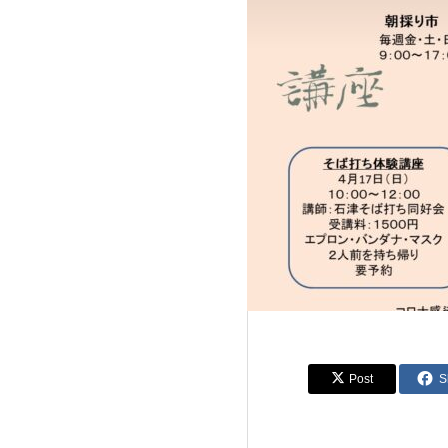
Post
S